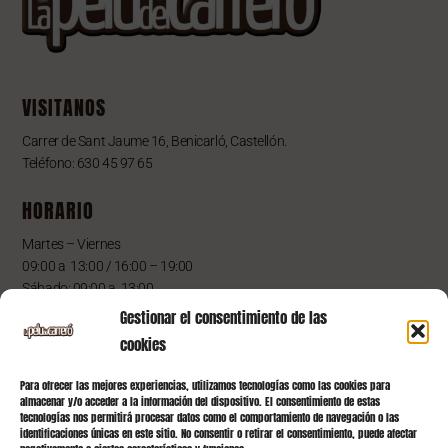
VISITANOS
Carrer de Sant Jaume 16, Benicarló, Castellón.
Teléfono: 630 45 97 65
HORARIO
Martes – Viernes
09:00 a 13:00 / 16:00 – 19:00
Sábado: 09:00 a 13:00
Gestionar el consentimiento de las
cookies
OTROS LINKS
Para ofrecer las mejores experiencias, utilizamos tecnologías como las cookies para
almacenar y/o acceder a la información del dispositivo. El consentimiento de estas
INICIO
tecnologías nos permitirá procesar datos como el comportamiento de navegación o las
identificaciones únicas en este sitio. No consentir o retirar el consentimiento, puede afectar
SERVICIOS